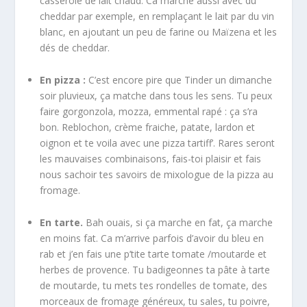
casserole de lait chaud. Ca marche aussi avec du
cheddar par exemple, en remplaçant le lait par du vin
blanc, en ajoutant un peu de farine ou Maïzena et les
dés de cheddar.
En pizza :
C’est encore pire que Tinder un dimanche
soir pluvieux, ça matche dans tous les sens. Tu peux
faire gorgonzola, mozza, emmental rapé : ça s’ra
bon. Reblochon, crème fraiche, patate, lardon et
oignon et te voila avec une pizza tartiff’. Rares seront
les mauvaises combinaisons, fais-toi plaisir et fais
nous sachoir tes savoirs de mixologue de la pizza au
fromage.
En tarte.
Bah ouais, si ça marche en fat, ça marche
en moins fat. Ca m’arrive parfois d’avoir du bleu en
rab et j’en fais une p’tite tarte tomate /moutarde et
herbes de provence. Tu badigeonnes ta pâte à tarte
de moutarde, tu mets tes rondelles de tomate, des
morceaux de fromage généreux, tu sales, tu poivre,