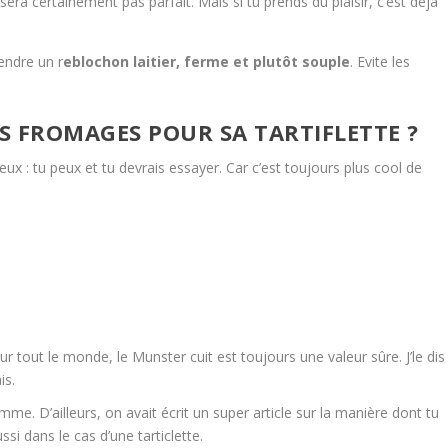
 n’sera certainement pas parfait. Mais si tu prends du plaisir, c’est déjà
rendre un r
eblochon laitier, ferme et plutôt souple
. Evite les
S FROMAGES POUR SA TARTIFLETTE ?
eux : tu peux et tu devrais essayer. Car c’est toujours plus cool de
r tout le monde, le Munster cuit est toujours une valeur sûre. J’le dis
is.
mme. D’ailleurs, on avait écrit un super article sur la manière dont tu
si dans le cas d’une tarticlette.