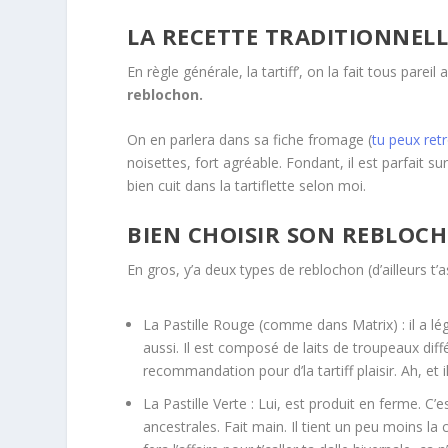
LA RECETTE TRADITIONNELL
En règle générale, la tartiff’, on la fait tous par
reblochon.
On en parlera dans sa fiche fromage (
tu peux retr
noisettes, fort agréable. Fondant, il est parfait su
bien cuit dans la tartiflette selon moi.
BIEN CHOISIR SON REBLOC
En gros, y’a deux types de reblochon (d’ailleurs t’
La Pastille Rouge (comme dans Matrix) : il a lé
aussi. Il est composé de laits de troupeaux diff
recommandation pour d’la tartiff plaisir. Ah, et 
La Pastille Verte : Lui, est produit en ferme. C
ancestrales. Fait main. Il tient un peu moins la c