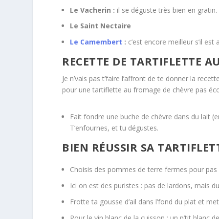
Le Vacherin :
il se déguste très bien en gratin. 
Le Saint Nectaire
Le Camembert
:
c’est encore meilleur s’il est 
RECETTE DE TARTIFLETTE A
Je n’vais pas t’faire l’affront de te donner la recet
pour une tartiflette au fromage de chèvre pas éc
Fait fondre une buche de chèvre dans du lait (en
T’enfournes, et tu dégustes.
BIEN RÉUSSIR SA TARTIFLE
Choisis des pommes de terre fermes pour pas q
Ici on est des puristes : pas de lardons, mais 
Frotte ta gousse d’ail dans l’fond du plat et met
Pour le vin blanc de la cuisson : un p’tit bla