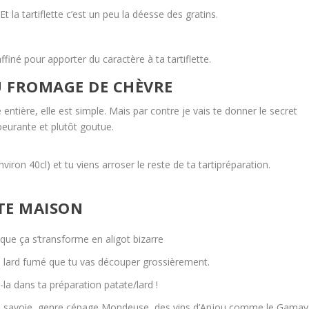
Et la tartiflette c’est un peu la déesse des gratins.
affiné pour apporter du caractère à ta tartiflette.
U FROMAGE DE CHÈVRE
te entière, elle est simple. Mais par contre je vais te donner le secret
oeurante et plutôt goutue.
viron 40cl) et tu viens arroser le reste de ta tartipréparation.
TTE MAISON
ue ça s’transforme en aligot bizarre
du lard fumé que tu vas découper grossièrement.
-la dans ta préparation patate/lard !
nc de savoie, genre cépage Mondeuse, des vins d’Anjou comme le Gamay