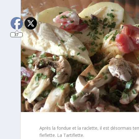
37
Après la fondue et la raclette, il est désormais temp
fleflette. La Tartiflette.