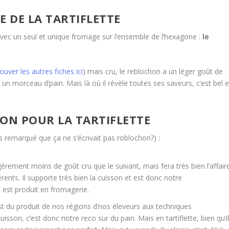
E DE LA TARTIFLETTE
eil avec un seul et unique fromage sur l’ensemble de l’hexagone :
le
ouver les autres fiches ici
) mais cru, le reblochon a un léger goût de
r un morceau d’pain. Mais là où il révèle toutes ses saveurs, c’est bel e
HON POUR LA TARTIFLETTE
as remarqué que ça ne s’écrivait pas roblochon?) :
gèrement moins de goût cru que le suivant, mais fera très bien l’affair
érents. Il supporte très bien la cuisson et est donc notre
il est produit en fromagerie.
’est du produit de nos régions d’nos éleveurs aux techniques
uisson, c’est donc notre reco sur du pain. Mais en tartiflette, bien qu’i