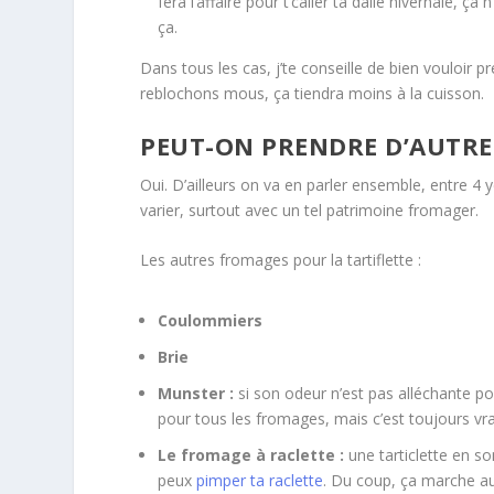
fera l’affaire pour t’caller ta dalle hivernale, ça
ça.
Dans tous les cas, j’te conseille de bien vouloir p
reblochons mous, ça tiendra moins à la cuisson.
PEUT-ON PRENDRE D’AUTRE
Oui. D’ailleurs on va en parler ensemble, entre 4 y
varier, surtout avec un tel patrimoine fromager.
Les autres fromages pour la tartiflette :
Coulommiers
Brie
Munster :
si son odeur n’est pas alléchante pou
pour tous les fromages, mais c’est toujours vra
Le fromage à raclette :
une tarticlette en so
peux
pimper ta raclette
. Du coup, ça marche aus