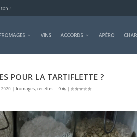
ison ?
FROMAGES
VINS
ACCORDS
APÉRO
CHAR
S POUR LA TARTIFLETTE ?
 2020
|
fromages
,
recettes
|
0
|