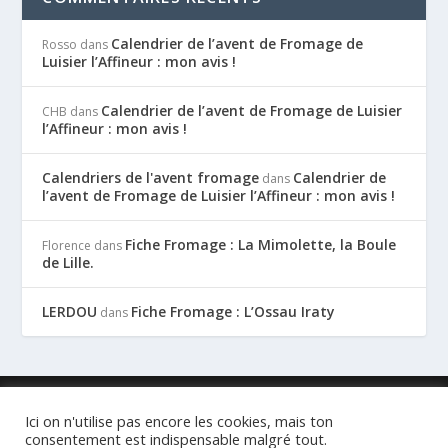
Calendrier de l’avent de Fromage de
Rosso
dans
Luisier l’Affineur : mon avis !
Calendrier de l’avent de Fromage de Luisier
CHB
dans
l’Affineur : mon avis !
Calendriers de l'avent fromage
Calendrier de
dans
l’avent de Fromage de Luisier l’Affineur : mon avis !
Fiche Fromage : La Mimolette, la Boule
Florence
dans
de Lille.
LERDOU
Fiche Fromage : L’Ossau Iraty
dans
Conçu par
| Propulsé par
Elegant Themes
WordPress
Ici on n'utilise pas encore les cookies, mais ton
4 Choses que vous n’savez pas sur le Reblochon
consentement est indispensable malgré tout.