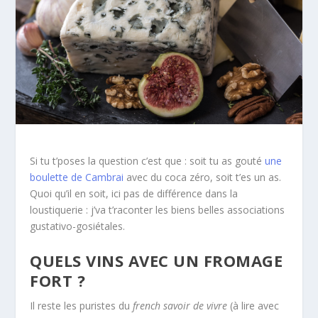
Si tu t’poses la question c’est que : soit tu as gouté
une
boulette de Cambrai
avec du coca zéro, soit t’es un as.
Quoi qu’il en soit, ici pas de différence dans la
loustiquerie : j’va t’raconter les biens belles associations
gustativo-gosiétales.
QUELS VINS AVEC UN FROMAGE
FORT ?
Il reste les puristes du
french savoir de vivre
(à lire avec