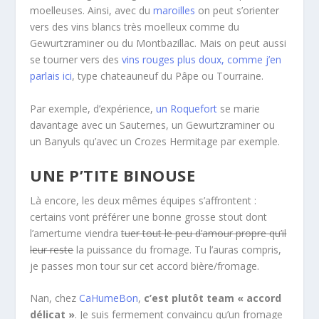
moelleuses. Ainsi, avec du
maroilles
on peut s’orienter
vers des vins blancs très moelleux comme du
Gewurtzraminer ou du Montbazillac. Mais on peut aussi
se tourner vers des
vins rouges plus doux, comme j’en
parlais ici
, type chateauneuf du Pâpe ou Tourraine.
Par exemple, d’expérience,
un Roquefort
se marie
davantage avec un Sauternes, un Gewurtzraminer ou
un Banyuls qu’avec un Crozes Hermitage par exemple.
UNE P’TITE BINOUSE
Là encore, les deux mêmes équipes s’affrontent :
certains vont préférer une bonne grosse stout dont
l’amertume viendra
tuer tout le peu d’amour propre qu’il
leur reste
la puissance du fromage. Tu l’auras compris,
je passes mon tour sur cet accord bière/fromage.
Nan, chez
CaHumeBon
,
c’est plutôt team « accord
délicat »
. Je suis fermement convaincu qu’un fromage